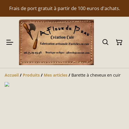
Frais de port gratuit à partir de 100 euros d'achats.
Accueil
/
Produits
/
Mes articles
/
Barette à cheveux en cuir