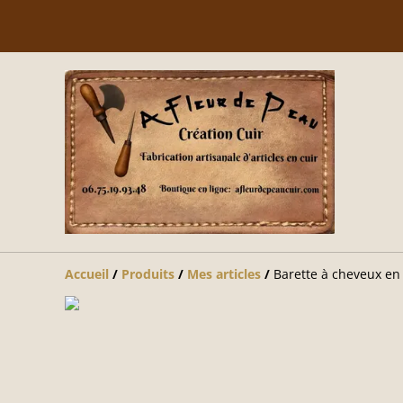
Accueil
/
Produits
/
Mes articles
/
Barette à cheveux en c