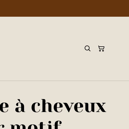
e à cheveux
r motif