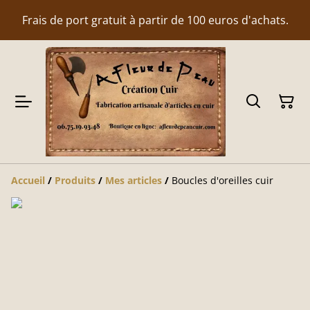
Frais de port gratuit à partir de 100 euros d'achats.
Accueil
/
Produits
/
Mes articles
/
Boucles d'oreilles cuir