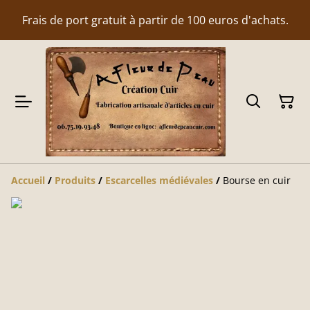
Frais de port gratuit à partir de 100 euros d'achats.
Accueil
/
Produits
/
Escarcelles médiévales
/
Bourse en cuir