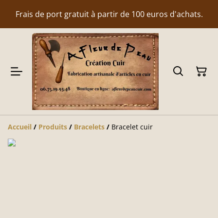
Frais de port gratuit à partir de 100 euros d'achats.
Accueil
/
Produits
/
Bracelets
/
Bracelet cuir