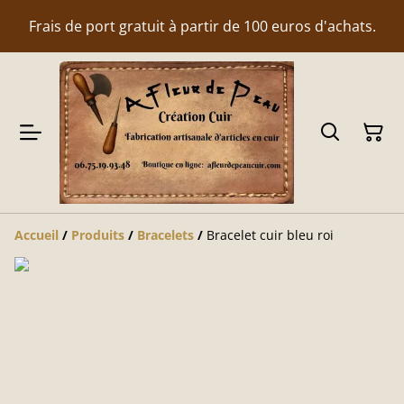
Frais de port gratuit à partir de 100 euros d'achats.
Accueil
/
Produits
/
Bracelets
/
Bracelet cuir bleu roi