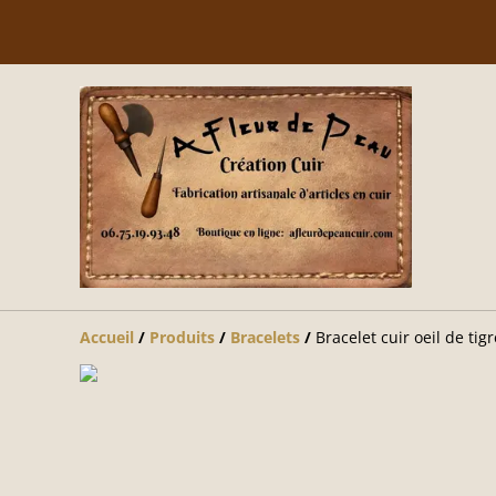
Accueil
/
Produits
/
Bracelets
/
Bracelet cuir oeil de tigr