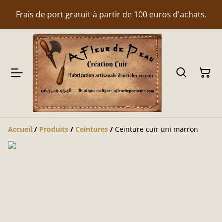
Frais de port gratuit à partir de 100 euros d'achats.
Accueil
/
Produits
/
Ceintures
/
Ceinture cuir uni marron