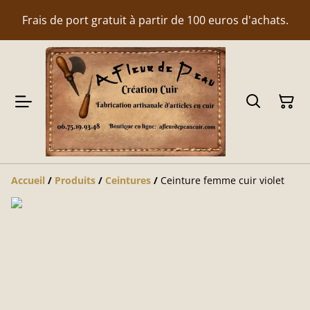
Frais de port gratuit à partir de 100 euros d'achats.
Accueil
/
Produits
/
Ceintures
/
Ceinture femme cuir violet