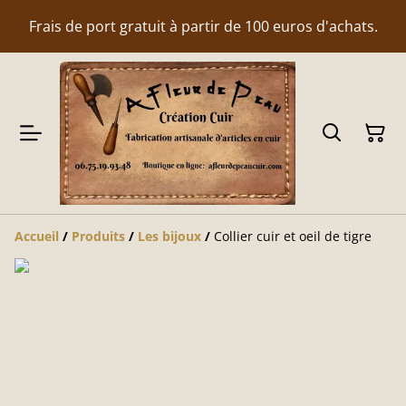
Frais de port gratuit à partir de 100 euros d'achats.
Accueil
/
Produits
/
Les bijoux
/
Collier cuir et oeil de tigre